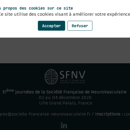
A propos des cookies sur ce site
Ce site utilise des cookies visant à améliorer votre expérience
Accepter
Refuser
ème
31
journées de la Société Française de NeuroVasculaire
02 au 04 décembre 2026
Lille Grand Palais, France
res@societe-francaise-neurovasculaire.fr
/
Inscriptions :
co