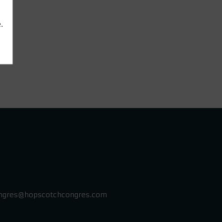
.
ngres@hopscotchcongres.com