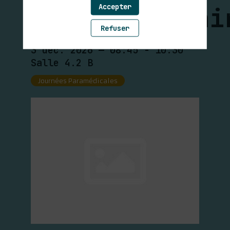
Accepter
neurovasculai
Refuser
3 déc. 2026
—
08:45
-
10:30
Salle 4.2 B
Journées Paramédicales